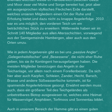
und Moor zwar viel Mühe und Sorge bereitet hat, jetzt aber
ein ausgesprochen idyllisches Fleckchen Erde darstellt,
welches unseren Mitgliedern einen Ort der Ruhe und
Erholung bietet und dazu nicht zu knappe Angelerfolge. 2010
war es uns möglich, den vorderen Teich um ein
beträchtliches Stück zu erweitern. Mittlerweile haben wir im
Schnitt 140 Mitglieder aus allen Altersschichten, vorwiegend
aus der Samtgemeinde Hambergen, aber auch aus den
Orten umzu.
Wie in jedem Angelverein gibt es bei uns „passive Angler“,
„Gelegenheitsfischer“ und „Besessene“, die nicht eher Ruhe
geben, bis sie ihr Kontingent herausgefangen haben. Die
meisten Mitglieder bevorzugen das Angeln in der
Teichanlage, vor allem nach einem Forellenbesatz. Da sich
hier aber auch Karpfen, Schleien, Zander, Hecht, Barsch,
Brasse und andere Süßwasserfische tummeln, ist für
spannende Angelerlebnisse gesorgt. Erwähnt werden muss
auch, dass ein größerer Teil des Teichgeländes als
unbetretbares Biotop ausgewiesen ist, welches eine Heimat
für Wasservögel, Amphibien, Torfmoos und Sonnentau bildet.
Auch in unserem Bereich der Hamme gibt es einen guten